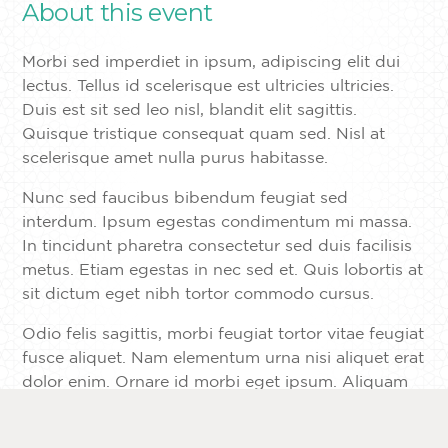
About this event
Morbi sed imperdiet in ipsum, adipiscing elit dui
lectus. Tellus id scelerisque est ultricies ultricies.
Duis est sit sed leo nisl, blandit elit sagittis.
Quisque tristique consequat quam sed. Nisl at
scelerisque amet nulla purus habitasse.
Nunc sed faucibus bibendum feugiat sed
interdum. Ipsum egestas condimentum mi massa.
In tincidunt pharetra consectetur sed duis facilisis
metus. Etiam egestas in nec sed et. Quis lobortis at
sit dictum eget nibh tortor commodo cursus.
Odio felis sagittis, morbi feugiat tortor vitae feugiat
fusce aliquet. Nam elementum urna nisi aliquet erat
dolor enim. Ornare id morbi eget ipsum. Aliquam
senectus neque ut id eget consectetur dictum.
Donec posuere pharetra odio consequat